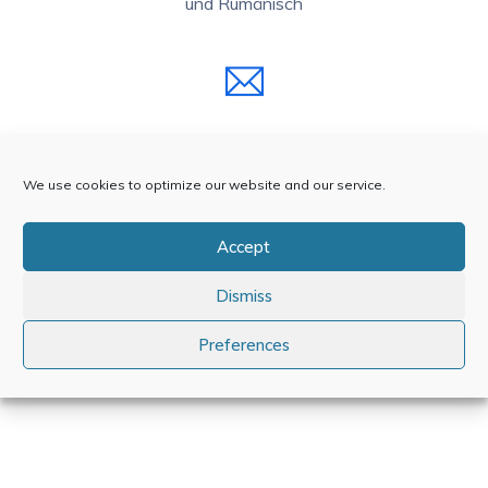
und Rumänisch
Hinterlassen Sie Eine E-Mail
office@alquilerencalpe.com
We use cookies to optimize our website and our service.
Accept
Dismiss
Rufen Sie Uns An
Preferences
(34) 642719925